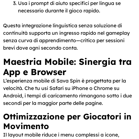
Usa i prompt di aiuto specifici per lingua se
necessario durante il gioco rapido.
Questa integrazione linguistica senza soluzione di
continuità supporta un ingresso rapido nel gameplay
senza curva di apprendimento—critico per sessioni
brevi dove ogni secondo conta.
Maestria Mobile: Sinergia tra
App e Browser
L’esperienza mobile di Sava Spin è progettata per la
velocità. Che tu usi Safari su iPhone o Chrome su
Android, i tempi di caricamento rimangono sotto i due
secondi per la maggior parte delle pagine.
Ottimizzazione per Giocatori in
Movimento
Il layout mobile riduce i menu complessi a icone,