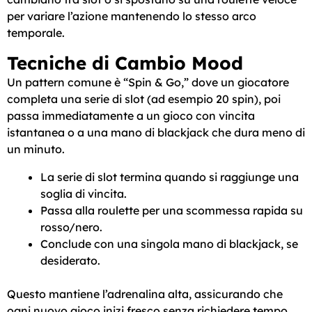
per variare l’azione mantenendo lo stesso arco
temporale.
Tecniche di Cambio Mood
Un pattern comune è “Spin & Go,” dove un giocatore
completa una serie di slot (ad esempio 20 spin), poi
passa immediatamente a un gioco con vincita
istantanea o a una mano di blackjack che dura meno di
un minuto.
La serie di slot termina quando si raggiunge una
soglia di vincita.
Passa alla roulette per una scommessa rapida su
rosso/nero.
Conclude con una singola mano di blackjack, se
desiderato.
Questo mantiene l’adrenalina alta, assicurando che
ogni nuovo gioco inizi fresco senza richiedere tempo