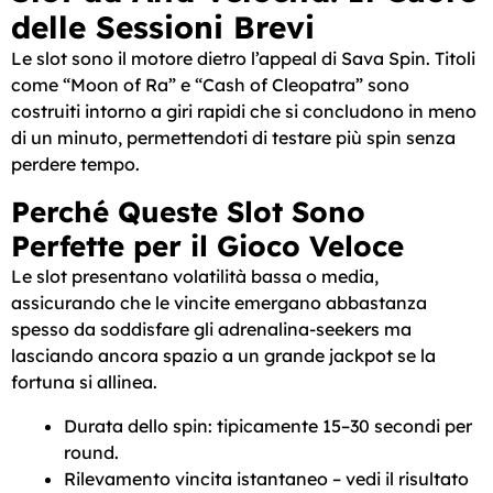
delle Sessioni Brevi
Le slot sono il motore dietro l’appeal di Sava Spin. Titoli
come “Moon of Ra” e “Cash of Cleopatra” sono
costruiti intorno a giri rapidi che si concludono in meno
di un minuto, permettendoti di testare più spin senza
perdere tempo.
Perché Queste Slot Sono
Perfette per il Gioco Veloce
Le slot presentano volatilità bassa o media,
assicurando che le vincite emergano abbastanza
spesso da soddisfare gli adrenalina-seekers ma
lasciando ancora spazio a un grande jackpot se la
fortuna si allinea.
Durata dello spin: tipicamente 15–30 secondi per
round.
Rilevamento vincita istantaneo – vedi il risultato