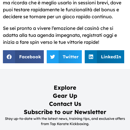
ma ricorda che è meglio usarlo in sessioni brevi, dove
puoi testare rapidamente le funzionalità del bonus e
decidere se tornare per un gioco rapido continuo.
Se sei pronto a vivere l’emozione del casinò che si
adatta alla tua agenda impegnata, registrati oggi e
inizia a fare spin verso le tue vittorie rapide!
Facebook
Twitter
LinkedIn
Explore
Gear Up
Contact Us
Subscribe to our Newsletter
Stay up-to-date with the latest news, training tips, and exclusive offers
from Top Karate Kickboxing.