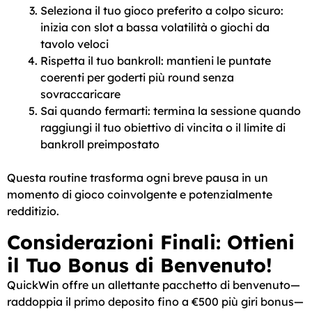
Seleziona il tuo gioco preferito a colpo sicuro:
inizia con slot a bassa volatilità o giochi da
tavolo veloci
Rispetta il tuo bankroll: mantieni le puntate
coerenti per goderti più round senza
sovraccaricare
Sai quando fermarti: termina la sessione quando
raggiungi il tuo obiettivo di vincita o il limite di
bankroll preimpostato
Questa routine trasforma ogni breve pausa in un
momento di gioco coinvolgente e potenzialmente
redditizio.
Considerazioni Finali: Ottieni
il Tuo Bonus di Benvenuto!
QuickWin offre un allettante pacchetto di benvenuto—
raddoppia il primo deposito fino a €500 più giri bonus—