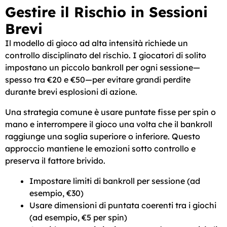
Gestire il Rischio in Sessioni
Brevi
Il modello di gioco ad alta intensità richiede un
controllo disciplinato del rischio. I giocatori di solito
impostano un piccolo bankroll per ogni sessione—
spesso tra €20 e €50—per evitare grandi perdite
durante brevi esplosioni di azione.
Una strategia comune è usare puntate fisse per spin o
mano e interrompere il gioco una volta che il bankroll
raggiunge una soglia superiore o inferiore. Questo
approccio mantiene le emozioni sotto controllo e
preserva il fattore brivido.
Impostare limiti di bankroll per sessione (ad
esempio, €30)
Usare dimensioni di puntata coerenti tra i giochi
(ad esempio, €5 per spin)