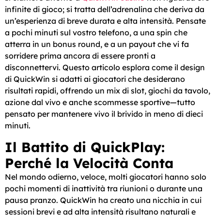
infinite di gioco; si tratta dell’adrenalina che deriva da
un’esperienza di breve durata e alta intensità. Pensate
a pochi minuti sul vostro telefono, a una spin che
atterra in un bonus round, e a un payout che vi fa
sorridere prima ancora di essere pronti a
disconnettervi. Questo articolo esplora come il design
di QuickWin si adatti ai giocatori che desiderano
risultati rapidi, offrendo un mix di slot, giochi da tavolo,
azione dal vivo e anche scommesse sportive—tutto
pensato per mantenere vivo il brivido in meno di dieci
minuti.
Il Battito di QuickPlay:
Perché la Velocità Conta
Nel mondo odierno, veloce, molti giocatori hanno solo
pochi momenti di inattività tra riunioni o durante una
pausa pranzo. QuickWin ha creato una nicchia in cui
sessioni brevi e ad alta intensità risultano naturali e