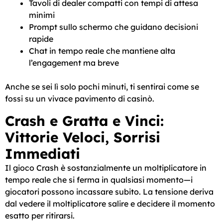
Tavoli di dealer compatti con tempi di attesa
minimi
Prompt sullo schermo che guidano decisioni
rapide
Chat in tempo reale che mantiene alta
l’engagement ma breve
Anche se sei lì solo pochi minuti, ti sentirai come se
fossi su un vivace pavimento di casinò.
Crash e Gratta e Vinci:
Vittorie Veloci, Sorrisi
Immediati
Il gioco Crash è sostanzialmente un moltiplicatore in
tempo reale che si ferma in qualsiasi momento—i
giocatori possono incassare subito. La tensione deriva
dal vedere il moltiplicatore salire e decidere il momento
esatto per ritirarsi.