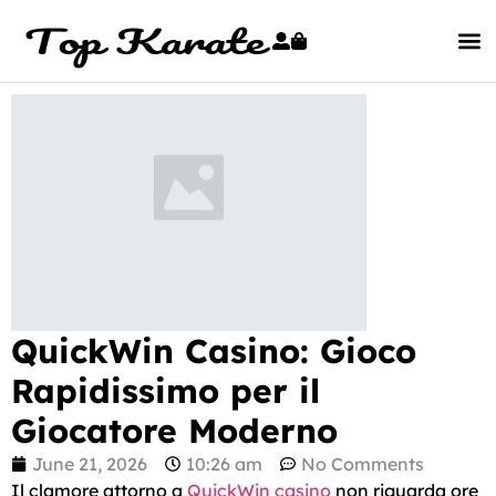
QuickWin Casino: Gioco
Rapidissimo per il
Giocatore Moderno
June 21, 2026
10:26 am
No Comments
Il clamore attorno a
QuickWin casino
non riguarda ore