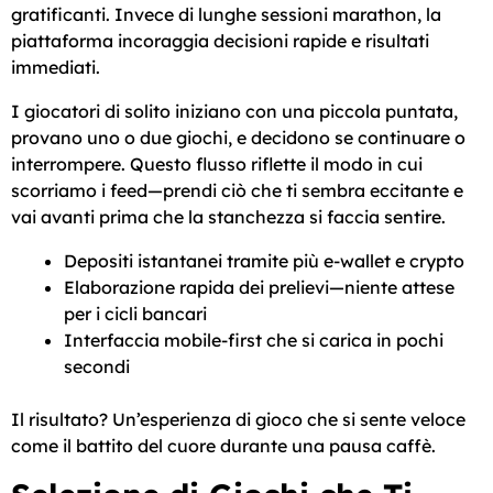
gratificanti. Invece di lunghe sessioni marathon, la
piattaforma incoraggia decisioni rapide e risultati
immediati.
I giocatori di solito iniziano con una piccola puntata,
provano uno o due giochi, e decidono se continuare o
interrompere. Questo flusso riflette il modo in cui
scorriamo i feed—prendi ciò che ti sembra eccitante e
vai avanti prima che la stanchezza si faccia sentire.
Depositi istantanei tramite più e-wallet e crypto
Elaborazione rapida dei prelievi—niente attese
per i cicli bancari
Interfaccia mobile-first che si carica in pochi
secondi
Il risultato? Un’esperienza di gioco che si sente veloce
come il battito del cuore durante una pausa caffè.