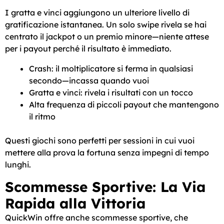
I gratta e vinci aggiungono un ulteriore livello di
gratificazione istantanea. Un solo swipe rivela se hai
centrato il jackpot o un premio minore—niente attese
per i payout perché il risultato è immediato.
Crash: il moltiplicatore si ferma in qualsiasi
secondo—incassa quando vuoi
Gratta e vinci: rivela i risultati con un tocco
Alta frequenza di piccoli payout che mantengono
il ritmo
Questi giochi sono perfetti per sessioni in cui vuoi
mettere alla prova la fortuna senza impegni di tempo
lunghi.
Scommesse Sportive: La Via
Rapida alla Vittoria
QuickWin offre anche scommesse sportive, che