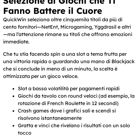
Selezione di Giochi che Ti
Fanno Battere il Cuore
QuickWin seleziona oltre cinquemila titoli da più di
cento fornitori—NetEnt, Microgaming, Yggdrasil e altri
—ma l’attenzione rimane su titoli che offrono emozioni
immediate.
Che tu stia facendo spin a una slot a tema frutta per
una vittoria rapida o guardando una mano di Blackjack
che si conclude in meno di un minuto, la scelta è
ottimizzata per un gioco veloce.
Slot a bassa volatilità per pagamenti rapidi
Giochi da tavolo con round veloci (ad esempio, la
rotazione di French Roulette in 12 secondi)
Crash games dove i grafici sali e scendi si
risolvono istantaneamente
Gratta e vinci che rivelano i risultati con un solo
tocco