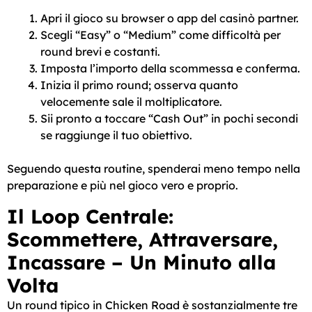
Apri il gioco su browser o app del casinò partner.
Scegli “Easy” o “Medium” come difficoltà per
round brevi e costanti.
Imposta l’importo della scommessa e conferma.
Inizia il primo round; osserva quanto
velocemente sale il moltiplicatore.
Sii pronto a toccare “Cash Out” in pochi secondi
se raggiunge il tuo obiettivo.
Seguendo questa routine, spenderai meno tempo nella
preparazione e più nel gioco vero e proprio.
Il Loop Centrale:
Scommettere, Attraversare,
Incassare – Un Minuto alla
Volta
Un round tipico in Chicken Road è sostanzialmente tre