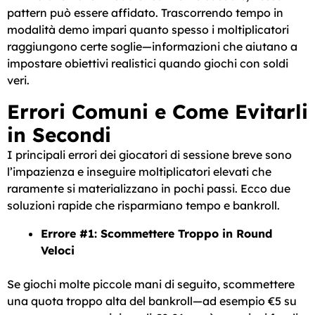
pattern può essere affidato. Trascorrendo tempo in
modalità demo impari quanto spesso i moltiplicatori
raggiungono certe soglie—informazioni che aiutano a
impostare obiettivi realistici quando giochi con soldi
veri.
Errori Comuni e Come Evitarli
in Secondi
I principali errori dei giocatori di sessione breve sono
l’impazienza e inseguire moltiplicatori elevati che
raramente si materializzano in pochi passi. Ecco due
soluzioni rapide che risparmiano tempo e bankroll.
Errore #1: Scommettere Troppo in Round
Veloci
Se giochi molte piccole mani di seguito, scommettere
una quota troppo alta del bankroll—ad esempio €5 su