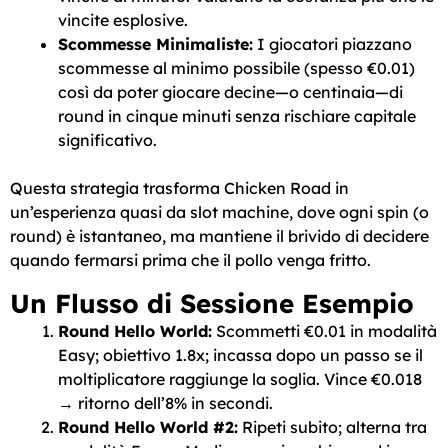
vincite esplosive.
Scommesse Minimaliste:
I giocatori piazzano
scommesse al minimo possibile (spesso €0.01)
così da poter giocare decine—o centinaia—di
round in cinque minuti senza rischiare capitale
significativo.
Questa strategia trasforma Chicken Road in
un’esperienza quasi da slot machine, dove ogni spin (o
round) è istantaneo, ma mantiene il brivido di decidere
quando fermarsi prima che il pollo venga fritto.
Un Flusso di Sessione Esempio
Round Hello World:
Scommetti €0.01 in modalità
Easy; obiettivo 1.8x; incassa dopo un passo se il
moltiplicatore raggiunge la soglia. Vince €0.018
→ ritorno dell’8% in secondi.
Round Hello World #2:
Ripeti subito; alterna tra