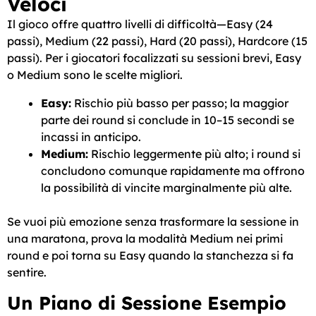
Veloci
Il gioco offre quattro livelli di difficoltà—Easy (24
passi), Medium (22 passi), Hard (20 passi), Hardcore (15
passi). Per i giocatori focalizzati su sessioni brevi, Easy
o Medium sono le scelte migliori.
Easy:
Rischio più basso per passo; la maggior
parte dei round si conclude in 10–15 secondi se
incassi in anticipo.
Medium:
Rischio leggermente più alto; i round si
concludono comunque rapidamente ma offrono
la possibilità di vincite marginalmente più alte.
Se vuoi più emozione senza trasformare la sessione in
una maratona, prova la modalità Medium nei primi
round e poi torna su Easy quando la stanchezza si fa
sentire.
Un Piano di Sessione Esempio