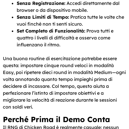
Senza Registrazione:
Accedi direttamente dal
browser o da dispositivo mobile.
Senza Limiti di Tempo:
Pratica tutte le volte che
vuoi finché non ti senti sicuro.
Set Completo di Funzionalità:
Prova tutti e
quattro i livelli di difficoltà e osserva come
influenzano il ritmo.
Una buona routine di esercitazione potrebbe essere
questa: impostare cinque round veloci in modalità
Easy, poi ripetere dieci round in modalità Medium—ogni
volta annotando quanto tempo impieghi prima di
decidere di incassare. Col tempo, questo aiuta a
perfezionare l’istinto di impostare obiettivi e a
migliorare la velocità di reazione durante le sessioni
con soldi veri.
Perché Prima il Demo Conta
Il RNG di Chicken Road è realmente casuale; nessun