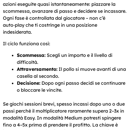
azioni eseguite quasi istantaneamente: piazzare la
scommessa, avanzare di passo e decidere se incassare.
Ogni fase è controllata dal giocatore – non c’è
auto‑play che ti costringe in una posizione
indesiderata.
Il ciclo funziona così:
Scommessa:
Scegli un importo e il livello di
difficoltà.
Attraversamento:
Il pollo si muove avanti di una
casella al secondo.
Decisione:
Dopo ogni passo decidi se continuare
o bloccare le vincite.
Se giochi sessioni brevi, spesso incassi dopo uno o due
passi perché il moltiplicatore raramente supera 2–3x in
modalità Easy. In modalità Medium potresti spingere
fino a 4–5x prima di prendere il profitto. La chiave è