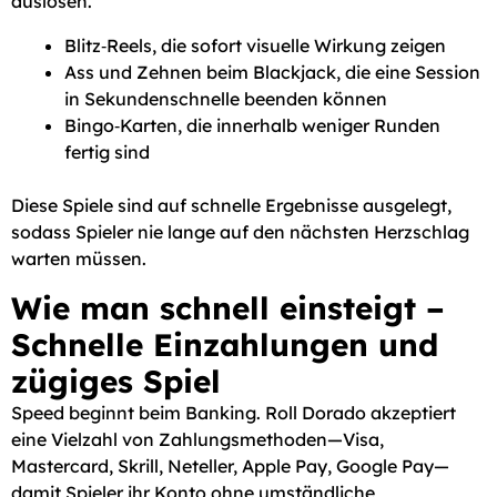
auslösen.
Blitz‑Reels, die sofort visuelle Wirkung zeigen
Ass und Zehnen beim Blackjack, die eine Session
in Sekundenschnelle beenden können
Bingo‑Karten, die innerhalb weniger Runden
fertig sind
Diese Spiele sind auf schnelle Ergebnisse ausgelegt,
sodass Spieler nie lange auf den nächsten Herzschlag
warten müssen.
Wie man schnell einsteigt –
Schnelle Einzahlungen und
zügiges Spiel
Speed beginnt beim Banking. Roll Dorado akzeptiert
eine Vielzahl von Zahlungsmethoden—Visa,
Mastercard, Skrill, Neteller, Apple Pay, Google Pay—
damit Spieler ihr Konto ohne umständliche