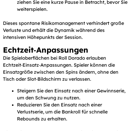
ziehen Sie eine kurze Pause in Betracht, bevor Sie
weiterspielen.
Dieses spontane Risikomanagement verhindert große
Verluste und erhält die Dynamik während des
intensiven Höhepunkts der Session.
Echtzeit‑Anpassungen
Die Spieloberflächen bei Roll Dorado erlauben
Echtzeit‑Einsatz‑Anpassungen. Spieler können die
Einsatzgröße zwischen den Spins ändern, ohne den
Tisch oder Slot‑Bildschirm zu verlassen.
Steigern Sie den Einsatz nach einer Gewinnserie,
um den Schwung zu nutzen.
Reduzieren Sie den Einsatz nach einer
Verlustserie, um die Bankroll für schnelle
Rebounds zu erhalten.