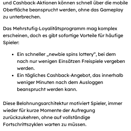
und Cashback‑Aktionen können schnell über die mobile
Oberfläche beansprucht werden, ohne das Gameplay
zu unterbrechen.
Das Mehrstufig‑Loyalitätsprogramm mag komplex
erscheinen, doch es gibt sofortige Vorteile für häufige
Spieler:
Ein schneller „newbie spins lottery“, bei dem
nach nur wenigen Einsätzen Freispiele vergeben
werden.
Ein tägliches Cashback‑Angebot, das innerhalb
weniger Minuten nach dem Ausloggen
beansprucht werden kann.
Diese Belohnungsarchitektur motiviert Spieler, immer
wieder für kurze Momente der Aufregung
zurückzukehren, ohne auf vollständige
Fortschrittszyklen warten zu müssen.