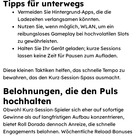
Tipps für unterwegs
Vermeiden Sie Hintergrund‑Apps, die die
Ladezeiten verlangsamen könnten.
Nutzen Sie, wenn möglich, WLAN, um ein
reibungsloses Gameplay bei hochvolatilen Slots
zu gewährleisten.
Halten Sie Ihr Gerät geladen; kurze Sessions
lassen keine Zeit für Pausen zum Aufladen.
Diese kleinen Taktiken helfen, das schnelle Tempo zu
bewahren, das den Kurz‑Session‑Spass ausmacht.
Belohnungen, die den Puls
hochhalten
Obwohl Kurz‑Session‑Spieler sich eher auf sofortige
Gewinne als auf langfristigen Aufbau konzentrieren,
bietet Roll Dorado dennoch Anreize, die schnelle
Engagements belohnen. Wöchentliche Reload‑Bonuses