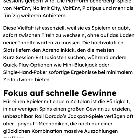
Sessions gerecht wird. Die Plattform beherbergt Spiele
von NetEnt, Nolimit City, VoltEnt, Platipus und mehr als
fünfzig weiteren Anbietern.
Diese Vielfalt ist essenziell, weil sie es Spielern erlaubt,
sofort zwischen Titeln zu wechseln, ohne auf das Laden
neuer Inhalte warten zu müssen. Die hochvolatilen
Slots liefern den Adrenalinkick, den die meisten
Kurz‑Session‑Enthusiasten suchen, während andere
Quick‑Play‑Optionen wie Mini‑Blackjack oder
Single‑Hand‑Poker sofortige Ergebnisse bei minimalem
Zeitaufwand bieten.
Fokus auf schnelle Gewinne
Für einen Spieler mit engem Zeitplan ist die Fähigkeit,
in nur wenigen Spins einen großen Gewinn zu erzielen,
unbezahlbar. Roll Dorado’s Jackpot‑Spiele verfügen oft
über „payout“-Mechaniken, die nach nur einer
glücklichen Kombination massive Auszahlungen