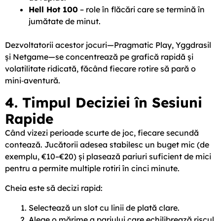
Hell Hot 100
– role în flăcări care se termină în
jumătate de minut.
Dezvoltatorii acestor jocuri—Pragmatic Play, Yggdrasil
și Netgame—se concentrează pe grafică rapidă și
volatilitate ridicată, făcând fiecare rotire să pară o
mini‑aventură.
4. Timpul Deciziei în Sesiuni
Rapide
Când vizezi perioade scurte de joc, fiecare secundă
contează. Jucătorii adesea stabilesc un buget mic (de
exemplu, €10–€20) și plasează pariuri suficient de mici
pentru a permite multiple rotiri în cinci minute.
Cheia este să decizi rapid:
Selectează un slot cu linii de plată clare.
Alege o mărime a pariului care echilibrează riscul