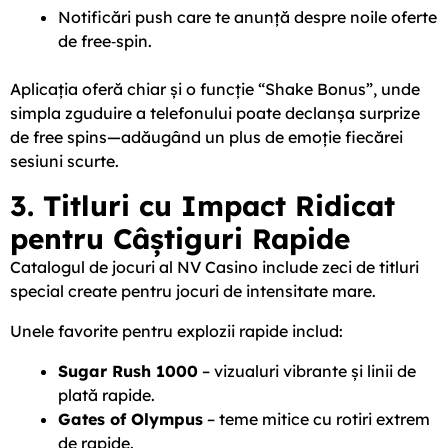
Notificări push care te anunță despre noile oferte
de free‑spin.
Aplicația oferă chiar și o funcție “Shake Bonus”, unde
simpla zguduire a telefonului poate declanșa surprize
de free spins—adăugând un plus de emoție fiecărei
sesiuni scurte.
3. Titluri cu Impact Ridicat
pentru Câștiguri Rapide
Catalogul de jocuri al NV Casino include zeci de titluri
special create pentru jocuri de intensitate mare.
Unele favorite pentru explozii rapide includ:
Sugar Rush 1000
– vizualuri vibrante și linii de
plată rapide.
Gates of Olympus
– teme mitice cu rotiri extrem
de rapide.