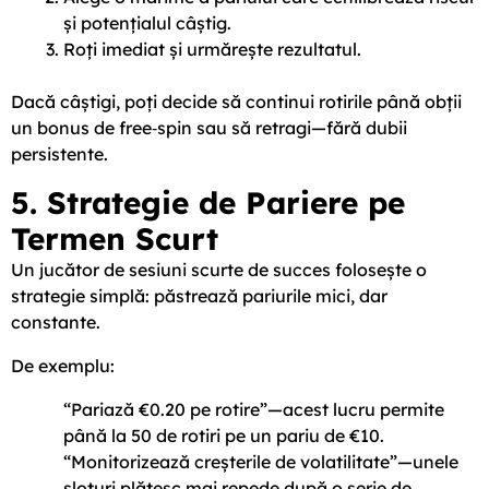
și potențialul câștig.
Roți imediat și urmărește rezultatul.
Dacă câștigi, poți decide să continui rotirile până obții
un bonus de free‑spin sau să retragi—fără dubii
persistente.
5. Strategie de Pariere pe
Termen Scurt
Un jucător de sesiuni scurte de succes folosește o
strategie simplă: păstrează pariurile mici, dar
constante.
De exemplu:
“Pariază €0.20 pe rotire”—acest lucru permite
până la 50 de rotiri pe un pariu de €10.
“Monitorizează creșterile de volatilitate”—unele
sloturi plătesc mai repede după o serie de