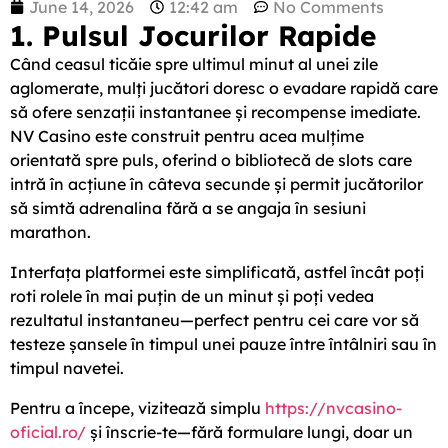
June 14, 2026
12:42 am
No Comments
1. Pulsul Jocurilor Rapide
Când ceasul ticăie spre ultimul minut al unei zile
aglomerate, mulți jucători doresc o evadare rapidă care
să ofere senzații instantanee și recompense imediate.
NV Casino este construit pentru acea mulțime
orientată spre puls, oferind o bibliotecă de slots care
intră în acțiune în câteva secunde și permit jucătorilor
să simtă adrenalina fără a se angaja în sesiuni
marathon.
Interfața platformei este simplificată, astfel încât poți
roti rolele în mai puțin de un minut și poți vedea
rezultatul instantaneu—perfect pentru cei care vor să
testeze șansele în timpul unei pauze între întâlniri sau în
timpul navetei.
Pentru a începe, vizitează simplu
https://nvcasino-
oficial.ro/
și înscrie-te—fără formulare lungi, doar un