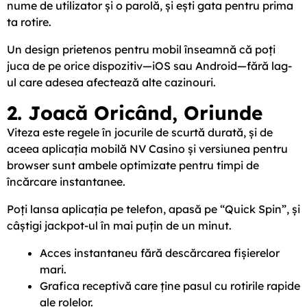
nume de utilizator și o parolă, și ești gata pentru prima
ta rotire.
Un design prietenos pentru mobil înseamnă că poți
juca de pe orice dispozitiv—iOS sau Android—fără lag-
ul care adesea afectează alte cazinouri.
2. Joacă Oricând, Oriunde
Viteza este regele în jocurile de scurtă durată, și de
aceea aplicația mobilă NV Casino și versiunea pentru
browser sunt ambele optimizate pentru timpi de
încărcare instantanee.
Poți lansa aplicația pe telefon, apasă pe “Quick Spin”, și
câștigi jackpot-ul în mai puțin de un minut.
Acces instantaneu fără descărcarea fișierelor
mari.
Grafica receptivă care ține pasul cu rotirile rapide
ale rolelor.