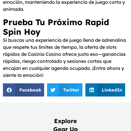
emoción, manteniendo la experiencia de juego corta y
animada.
Prueba Tu Próximo Rapid
Spin Hoy
Si buscas una experiencia de juego llena de adrenalina
que respete tus límites de tiempo, la oferta de slots
rápidos de Casinia Casino ofrece justo eso—ganancias
rápidas, riesgo controlado y sesiones cortas que
encajan en cualquier agenda ocupada. ¡Entra ahora y
siente la emoción!
Facebook
Twitter
LinkedIn
Explore
Gear Up