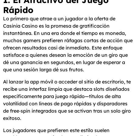
Rápido
Lo primero que atrae a un jugador a la oferta de
Casinia Casino es la promesa de gratificación
instantánea. En una era donde el tiempo es moneda,
muchos gamers prefieren ráfagas cortas de acción que
ofrecen resultados casi de inmediato. Este enfoque
satisface a quienes desean la emoción de un giro que
dé una ganancia en segundos, en lugar de esperar a
que una sesión larga dé sus frutos.
Al lanzar la app móvil o acceder al sitio de escritorio, te
recibe una interfaz limpia que destaca slots diseñados
específicamente para juego rápido—títulos de alta
volatilidad con líneas de pago rápidas y disparadores
de free‑spin integrados que se activan tras un solo giro
exitoso.
Los jugadores que prefieren este estilo suelen