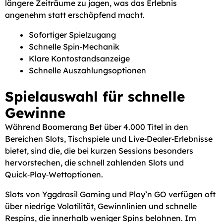
längere Zeiträume zu jagen, was das Erlebnis
angenehm statt erschöpfend macht.
Sofortiger Spielzugang
Schnelle Spin‑Mechanik
Klare Kontostandsanzeige
Schnelle Auszahlungsoptionen
Spielauswahl für schnelle
Gewinne
Während Boomerang Bet über 4.000 Titel in den
Bereichen Slots, Tischspiele und Live‑Dealer‑Erlebnisse
bietet, sind die, die bei kurzen Sessions besonders
hervorstechen, die schnell zahlenden Slots und
Quick‑Play‑Wettoptionen.
Slots von Yggdrasil Gaming und Play’n GO verfügen oft
über niedrige Volatilität, Gewinnlinien und schnelle
Respins, die innerhalb weniger Spins belohnen. Im