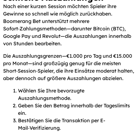
Nach einer kurzen Session möchten Spieler ihre
Gewinne so schnell wie möglich zurückhaben.
Boomerang Bet unterstützt mehrere
Sofort‑Zahlungsmethoden—darunter Bitcoin (BTC),
Google Pay und Revolut—die Auszahlungen innerhalb
von Stunden bearbeiten.
Die Auszahlungsgrenzen—€1.000 pro Tag und €15.000
pro Monat—sind großzügig genug für die meisten
Short‑Session‑Spieler, die ihre Einsätze moderat halten,
aber dennoch auf größere Auszahlungen abzielen.
Wählen Sie Ihre bevorzugte
Auszahlungsmethode.
Geben Sie den Betrag innerhalb der Tageslimits
ein.
Bestätigen Sie die Transaktion per E-
Mail‑Verifizierung.