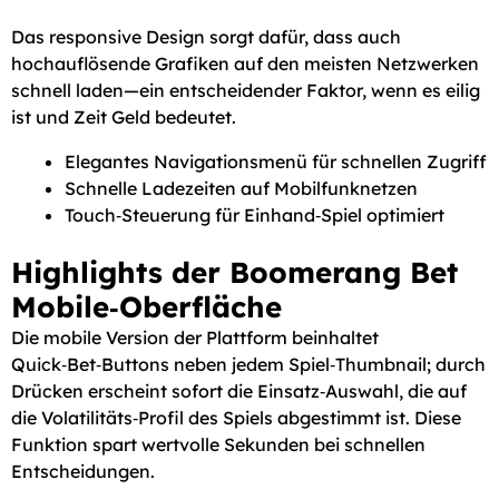
Das responsive Design sorgt dafür, dass auch
hochauflösende Grafiken auf den meisten Netzwerken
schnell laden—ein entscheidender Faktor, wenn es eilig
ist und Zeit Geld bedeutet.
Elegantes Navigationsmenü für schnellen Zugriff
Schnelle Ladezeiten auf Mobilfunknetzen
Touch‑Steuerung für Einhand‑Spiel optimiert
Highlights der Boomerang Bet
Mobile‑Oberfläche
Die mobile Version der Plattform beinhaltet
Quick‑Bet‑Buttons neben jedem Spiel‑Thumbnail; durch
Drücken erscheint sofort die Einsatz‑Auswahl, die auf
die Volatilitäts‑Profil des Spiels abgestimmt ist. Diese
Funktion spart wertvolle Sekunden bei schnellen
Entscheidungen.