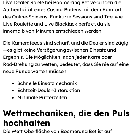
Live‑Dealer‑Spiele bei Boomerang Bet verbinden die
Authentizität eines Casino‑Bodens mit dem Komfort
des Online‑Spielens. Für kurze Sessions sind Titel wie
Live Roulette und Live Blackjack perfekt, da sie
innerhalb von Minuten entschieden werden.
Die Kamerafeeds sind scharf, und die Dealer sind zügig
—es gibt keine Verzögerung zwischen Einsatz und
Ergebnis. Die Möglichkeit, nach jeder Karte oder
Rad‑Drehung zu wetten, bedeutet, dass Sie nie auf eine
neue Runde warten müssen.
Schnelle Einsatzmechanik
Echtzeit-Dealer-Interaktion
Minimale Pufferzeiten
Wettmechaniken, die den Puls
hochhalten
Die Wett‑Oberfläche von Boomerang Bet ist auf