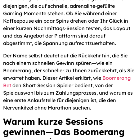
diejenigen, die auf schnelle, adrenaline‑gefüllte
Gaming‑Momente stehen. Ob Sie während einer
Kaffeepause ein paar Spins drehen oder Ihr Glück in
einer kurzen Nachmittags‑Session testen, das Layout
und das Angebot der Plattform sind darauf
abgestimmt, die Spannung aufrechtzuerhalten.
Der Name selbst deutet auf die Rückkehr hin, die Sie
nach einem schnellen Gewinn spüren—wie ein
Boomerang, der schneller zu Ihnen zurückkehrt, als Sie
erwartet haben. Dieser Artikel erklärt, wie
Boomerang
Bet
den Short‑Session‑Spieler bedient, von der
Spielauswahl bis zum Zahlungsprozess, und warum es
eine erste Anlaufstelle für diejenigen ist, die den
Nervenkitzel ohne Marathon suchen.
Warum kurze Sessions
gewinnen—Das Boomerang