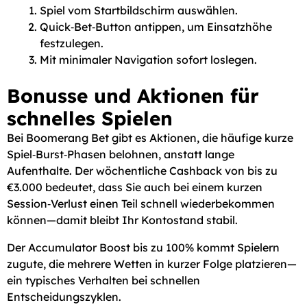
Spiel vom Startbildschirm auswählen.
Quick‑Bet‑Button antippen, um Einsatzhöhe
festzulegen.
Mit minimaler Navigation sofort loslegen.
Bonusse und Aktionen für
schnelles Spielen
Bei Boomerang Bet gibt es Aktionen, die häufige kurze
Spiel‑Burst‑Phasen belohnen, anstatt lange
Aufenthalte. Der wöchentliche Cashback von bis zu
€3.000 bedeutet, dass Sie auch bei einem kurzen
Session‑Verlust einen Teil schnell wiederbekommen
können—damit bleibt Ihr Kontostand stabil.
Der Accumulator Boost bis zu 100% kommt Spielern
zugute, die mehrere Wetten in kurzer Folge platzieren—
ein typisches Verhalten bei schnellen
Entscheidungszyklen.