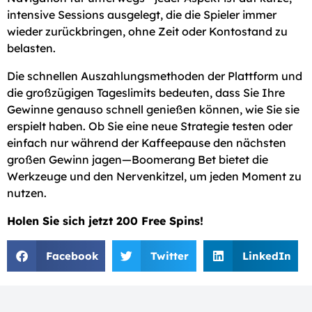
intensive Sessions ausgelegt, die die Spieler immer
wieder zurückbringen, ohne Zeit oder Kontostand zu
belasten.
Die schnellen Auszahlungsmethoden der Plattform und
die großzügigen Tageslimits bedeuten, dass Sie Ihre
Gewinne genauso schnell genießen können, wie Sie sie
erspielt haben. Ob Sie eine neue Strategie testen oder
einfach nur während der Kaffeepause den nächsten
großen Gewinn jagen—Boomerang Bet bietet die
Werkzeuge und den Nervenkitzel, um jeden Moment zu
nutzen.
Holen Sie sich jetzt 200 Free Spins!
Facebook
Twitter
LinkedIn