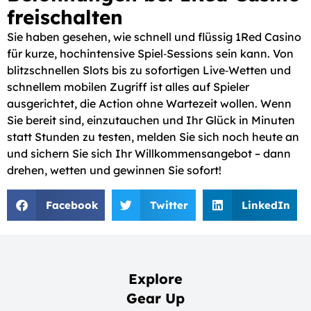
freischalten
Sie haben gesehen, wie schnell und flüssig 1Red Casino
für kurze, hochintensive Spiel‑Sessions sein kann. Von
blitzschnellen Slots bis zu sofortigen Live‑Wetten und
schnellem mobilen Zugriff ist alles auf Spieler
ausgerichtet, die Action ohne Wartezeit wollen. Wenn
Sie bereit sind, einzutauchen und Ihr Glück in Minuten
statt Stunden zu testen, melden Sie sich noch heute an
und sichern Sie sich Ihr Willkommensangebot – dann
drehen, wetten und gewinnen Sie sofort!
Facebook
Twitter
LinkedIn
Explore
Gear Up