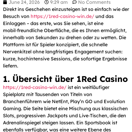
June 24, 2026
9:29 am
No Comments
Direkt ins Geschehen einzusteigen ist so einfach wie der
Besuch von
https://1red-casino-win.de/
und das
Einloggen – das erste, was Sie sehen, ist eine
mobil‑freundliche Oberfläche, die es Ihnen ermöglicht,
innerhalb von Sekunden zu drehen oder zu wetten. Die
Plattform ist für Spieler konzipiert, die schnelle
Nervenkitzel ohne langfristiges Engagement suchen:
kurze, hochintensive Sessions, die sofortige Ergebnisse
liefern.
1. Übersicht über 1Red Casino
https://1red-casino-win.de/
ist ein weitläufiger
Spielplatz mit Tausenden von Titeln von
Branchenführern wie NetEnt, Play’n GO und Evolution
Gaming. Die Seite bietet eine Mischung aus klassischen
Slots, progressiven Jackpots und Live‑Tischen, die den
Adrenalinspiegel steigen lassen. Ein Sportsbook ist
ebenfalls verfügbar, was eine weitere Ebene des