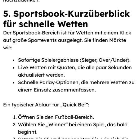
5. Sportsbook‑Kurzüberblick
für schnelle Wetten
Der Sportsbook‑Bereich ist für Wetten mit einem Klick
auf große Sportevents ausgelegt. Sie finden Märkte
wie:
Sofortige Spielergebnisse (Sieger, Over/Under).
Live‑Wetten mit Quoten, die alle paar Sekunden
aktualisiert werden.
Schnelle Parlay‑Optionen, die mehrere Wetten zu
einem Einsatz zusammenfassen.
Ein typischer Ablauf für „Quick Bet“:
Öffnen Sie den Fußball‑Bereich.
Wählen Sie „Winner“ bei einem Spiel, das bald
beginnt.