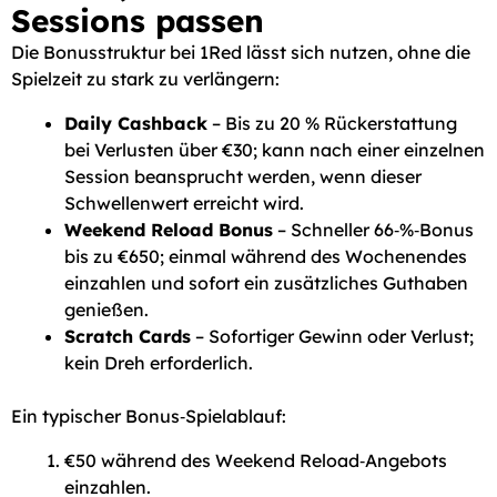
Sessions passen
Die Bonusstruktur bei 1Red lässt sich nutzen, ohne die
Spielzeit zu stark zu verlängern:
Daily Cashback
– Bis zu 20 % Rückerstattung
bei Verlusten über €30; kann nach einer einzelnen
Session beansprucht werden, wenn dieser
Schwellenwert erreicht wird.
Weekend Reload Bonus
– Schneller 66‑%‑Bonus
bis zu €650; einmal während des Wochenendes
einzahlen und sofort ein zusätzliches Guthaben
genießen.
Scratch Cards
– Sofortiger Gewinn oder Verlust;
kein Dreh erforderlich.
Ein typischer Bonus‑Spielablauf:
€50 während des Weekend Reload‑Angebots
einzahlen.