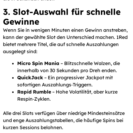
3. Slot-Auswahl für schnelle
Gewinne
Wenn Sie in wenigen Minuten einen Gewinn anstreben,
kann der gewählte Slot den Unterschied machen. 1Red
bietet mehrere Titel, die auf schnelle Auszahlungen
ausgelegt sind:
Micro Spin Mania
– Blitzschnelle Walzen, die
innerhalb von 30 Sekunden pro Dreh enden.
QuickJack
– Ein progressiver Jackpot mit
sofortigen Auszahlungs‑Triggern.
Rapid Rumble
– Hohe Volatilität, aber kurze
Respin‑Zyklen.
Alle drei Slots verfügen über niedrige Mindesteinsätze
und enge Auszahlungstabellen, die häufige Spins bei
kurzen Sessions belohnen.