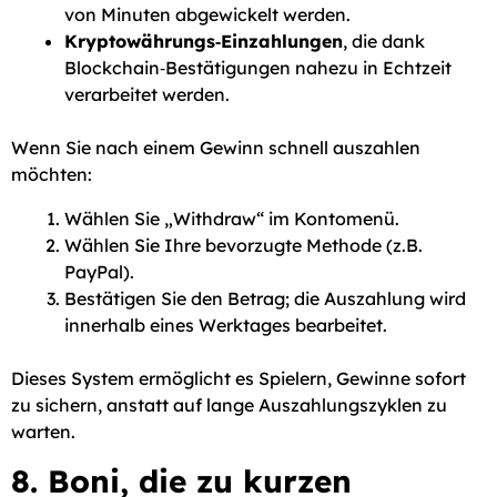
von Minuten abgewickelt werden.
Kryptowährungs‑Einzahlungen
, die dank
Blockchain‑Bestätigungen nahezu in Echtzeit
verarbeitet werden.
Wenn Sie nach einem Gewinn schnell auszahlen
möchten:
Wählen Sie „Withdraw“ im Kontomenü.
Wählen Sie Ihre bevorzugte Methode (z.B.
PayPal).
Bestätigen Sie den Betrag; die Auszahlung wird
innerhalb eines Werktages bearbeitet.
Dieses System ermöglicht es Spielern, Gewinne sofort
zu sichern, anstatt auf lange Auszahlungszyklen zu
warten.
8. Boni, die zu kurzen