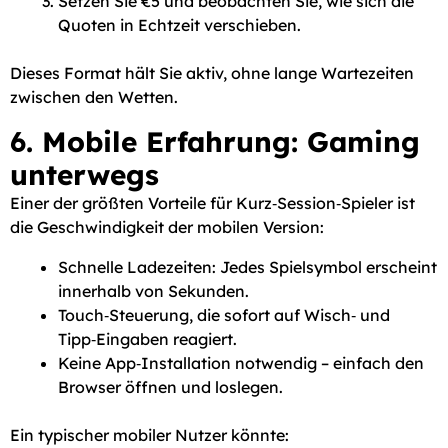
Setzen Sie €5 und beobachten Sie, wie sich die
Quoten in Echtzeit verschieben.
Dieses Format hält Sie aktiv, ohne lange Wartezeiten
zwischen den Wetten.
6. Mobile Erfahrung: Gaming
unterwegs
Einer der größten Vorteile für Kurz‑Session‑Spieler ist
die Geschwindigkeit der mobilen Version:
Schnelle Ladezeiten: Jedes Spielsymbol erscheint
innerhalb von Sekunden.
Touch‑Steuerung, die sofort auf Wisch‑ und
Tipp‑Eingaben reagiert.
Keine App‑Installation notwendig – einfach den
Browser öffnen und loslegen.
Ein typischer mobiler Nutzer könnte: