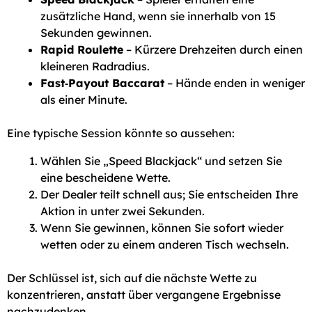
zusätzliche Hand, wenn sie innerhalb von 15
Sekunden gewinnen.
Rapid Roulette
– Kürzere Drehzeiten durch einen
kleineren Radradius.
Fast‑Payout Baccarat
– Hände enden in weniger
als einer Minute.
Eine typische Session könnte so aussehen:
Wählen Sie „Speed Blackjack“ und setzen Sie
eine bescheidene Wette.
Der Dealer teilt schnell aus; Sie entscheiden Ihre
Aktion in unter zwei Sekunden.
Wenn Sie gewinnen, können Sie sofort wieder
wetten oder zu einem anderen Tisch wechseln.
Der Schlüssel ist, sich auf die nächste Wette zu
konzentrieren, anstatt über vergangene Ergebnisse
nachzudenken.