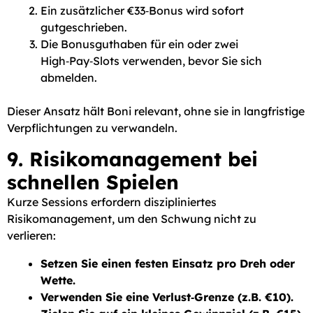
Ein zusätzlicher €33‑Bonus wird sofort
gutgeschrieben.
Die Bonusguthaben für ein oder zwei
High‑Pay‑Slots verwenden, bevor Sie sich
abmelden.
Dieser Ansatz hält Boni relevant, ohne sie in langfristige
Verpflichtungen zu verwandeln.
9. Risikomanagement bei
schnellen Spielen
Kurze Sessions erfordern diszipliniertes
Risikomanagement, um den Schwung nicht zu
verlieren:
Setzen Sie einen festen Einsatz pro Dreh oder
Wette.
Verwenden Sie eine Verlust‑Grenze (z.B. €10).